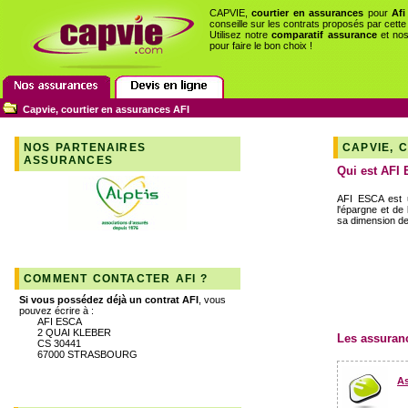
CAPVIE,
courtier en assurances
pour
Afi
conseille sur les contrats proposés par cett
Utilisez notre
comparatif assurance
et no
pour faire le bon choix !
Capvie, courtier en assurances AFI
NOS PARTENAIRES
CAPVIE, 
ASSURANCES
Qui est AFI
AFI ESCA est u
l'épargne et de 
sa dimension de 
COMMENT CONTACTER AFI ?
Si vous possédez déjà un contrat AFI
, vous
pouvez écrire à :
AFI ESCA
2 QUAI KLEBER
Les assuranc
CS 30441
67000 STRASBOURG
A