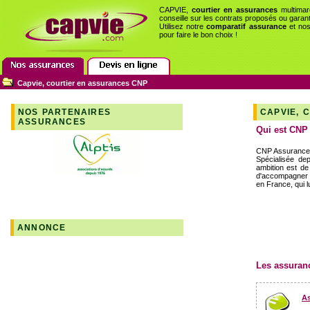
CAPVIE,
courtier en assurances
multimar
conseille sur les contrats proposés ou garan
Utilisez notre
comparatif assurance
et no
pour faire le bon choix !
Capvie, courtier en assurances CNP
NOS PARTENAIRES
CAPVIE, 
ASSURANCES
Qui est CNP
CNP Assurances 
Spécialisée de
ambition est de
d'accompagner t
en France, qui l
ANNONCE
Les assuranc
A