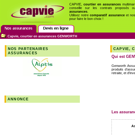
CAPVIE,
courtier en assurances
multimar
conseille sur les contrats proposés 
assurances
.
Utilisez notre
comparatif assurance
et no
pour faire le bon choix !
Capvie, courtier en assurances GENWORTH
NOS PARTENAIRES
CAPVIE, 
ASSURANCES
Qui est G
Genworth Assur
produits d’assu
retraite, et d'i
ANNONCE
Les assuran
As